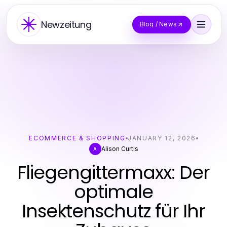
Newzeitung
Blog / News
ECOMMERCE & SHOPPING
JANUARY 12, 2026
Alison Curtis
A
Fliegengittermaxx: Der
optimale
Insektenschutz für Ihr