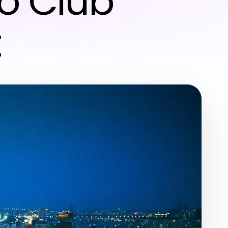
co Club
t