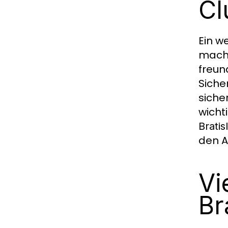
Cl
Ein w
macht
freun
Siche
siche
wicht
Bratis
den A
Vi
Br