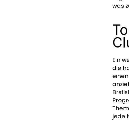
was z
To
Cl
Ein w
die h
einen
anzie
Bratis
Progr
Theme
jede 