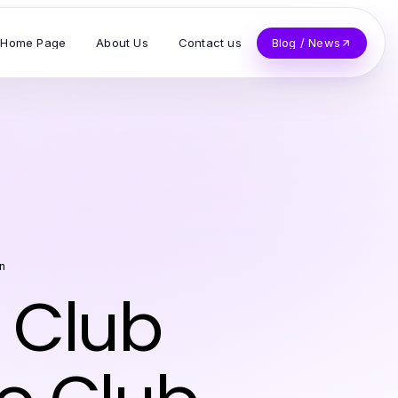
Home Page
About Us
Contact us
Blog / News
n
 Club