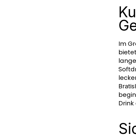
Ku
Ge
Im Gr
biete
lange
Softd
lecke
Bratis
begin
Drink
Si