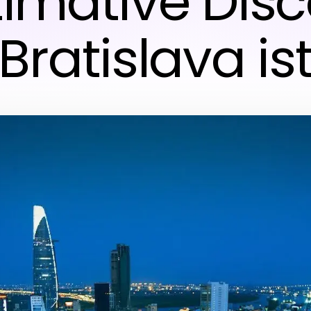
timative Dis
Bratislava is