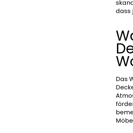
skand
dass 
Wa
De
W
Das W
Decke
Atmos
förde
bemer
Möbel