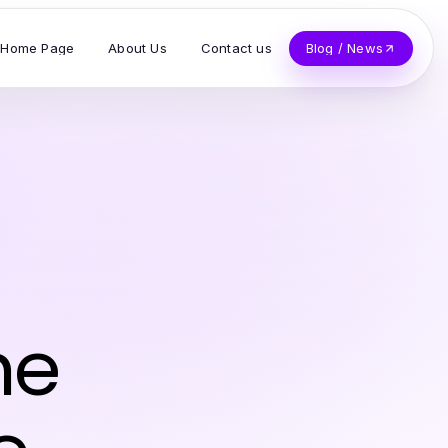
Home Page
About Us
Contact us
Blog / News
he