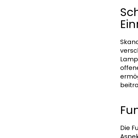
Sch
Ein
Skand
versc
Lampe
offen
ermög
beitr
Fu
Die F
Aspek