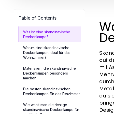
Table of Contents
Wa
D
Was ist eine skandinavische
Deckenlampe?
Warum sind skandinavische
Skand
Deckenlampen ideal für das
Wohnzimmer?
auf d
mit Ä
Materialien, die skandinavische
Mehrw
Deckenlampen besonders
machen
durch
Metal
Die besten skandinavischen
Deckenlampen für das Esszimmer
da si
bring
Wie wählt man die richtige
Desig
skandinavische Deckenlampe für