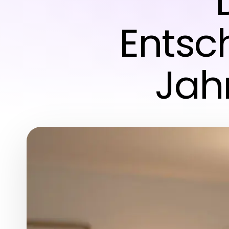
Entsch
Jah