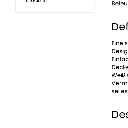
die Küche?
Beleu
Def
Eine 
Desig
Einfa
Decke
Weiß 
Verme
sei e
Des