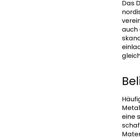
Das D
nordi
verein
auch 
skand
einla
gleich
Bel
Häufi
Metal
eine 
schaf
Mater