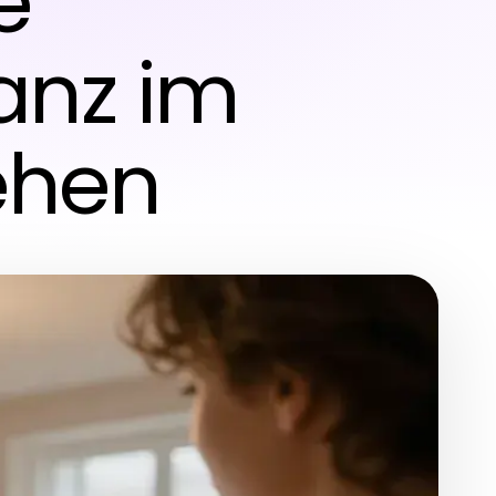
e
ganz im
ehen