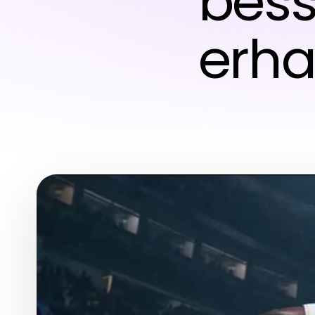
bess
erha