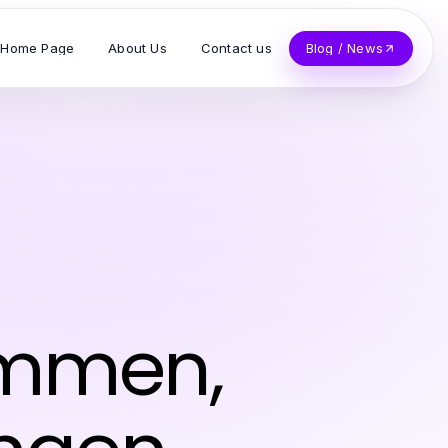
Home Page
About Us
Contact us
Blog / News
ommen,