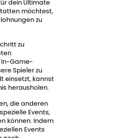
für dein Ultimate
tatten möchtest,
elohnungen zu
hritt zu
eten
e In-Game-
ere Spieler zu
t einsetzt, kannst
nis herausholen.
en, die anderen
spezielle Events,
den können. Indem
eziellen Events
s noch