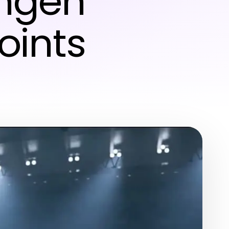
ungen
oints