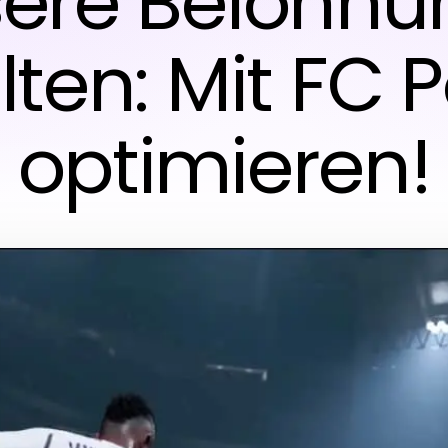
ere Belohn
lten: Mit FC P
optimieren!