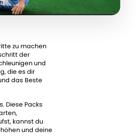
ritte zu machen
chritt der
schleunigen und
, die es dir
 und das Beste
ks. Diese Packs
arten,
fst, kannst du
rhöhen und deine