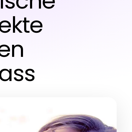
ische
ekte
Den
ass