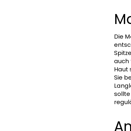
Ma
Die M
entsc
Spitz
auch 
Haut 
Sie b
Langl
sollt
regul
An