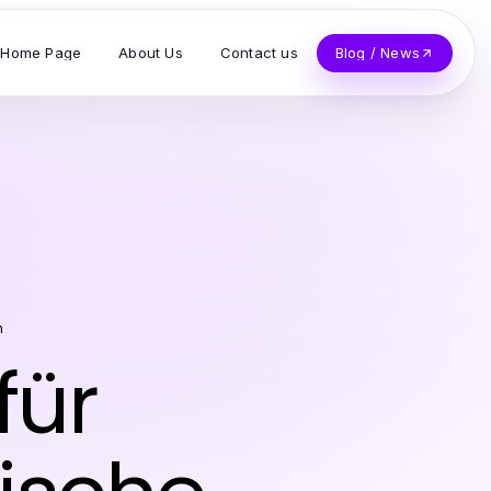
Home Page
About Us
Contact us
Blog / News
n
für