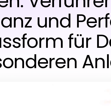
n: Verführer
ganz und Perf
ssform für 
sonderen Anl