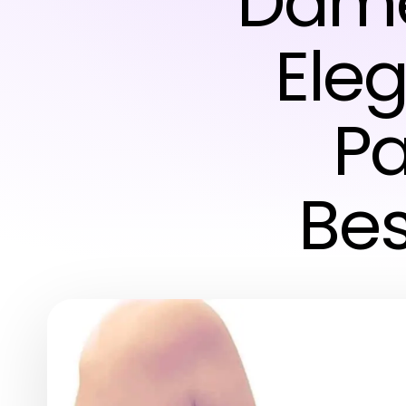
Dame
Ele
Pa
Be