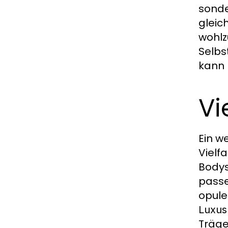
sonde
gleic
wohlz
Selbs
kann 
Vi
Ein w
Vielf
Bodys
passe
opule
Luxus
Träge