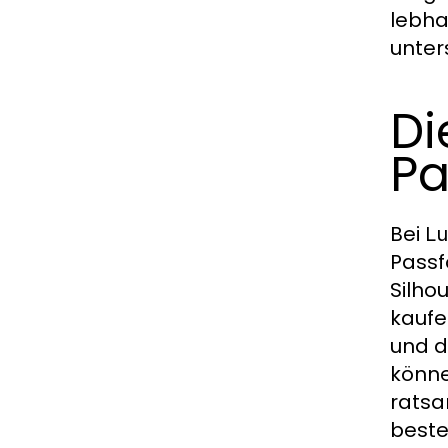
lebha
unter
Di
Pa
Bei
Lu
Passf
Silho
kaufe
und d
könne
ratsa
beste