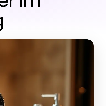
er im
g