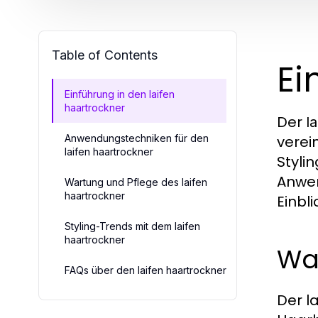
Table of Contents
Ei
Einführung in den laifen
haartrockner
Der
l
Anwendungstechniken für den
verei
laifen haartrockner
Styli
Anwen
Wartung und Pflege des laifen
haartrockner
Einbli
Styling-Trends mit dem laifen
haartrockner
Wa
FAQs über den laifen haartrockner
Der l