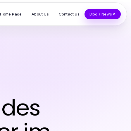
Home Page
About Us
Contact us
Blog / News
t des