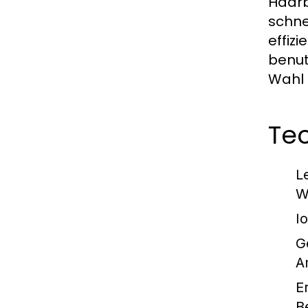
Haarb
schne
effiz
benut
Wahl 
Tec
L
W
I
G
A
E
B