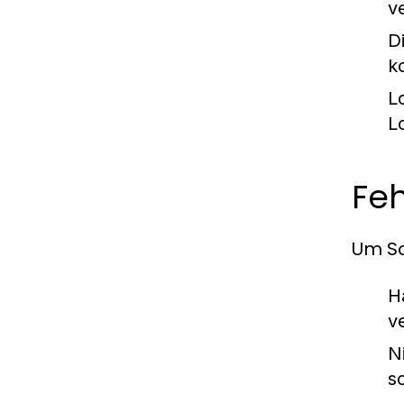
v
D
k
L
L
Fe
Um Sc
H
v
N
s