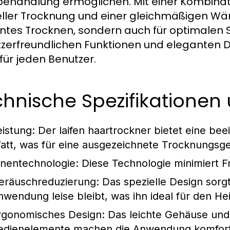
ehandlung ermöglichen. Mit einer Kombinat
ller Trocknung und einer gleichmäßigen Wärm
ientes Trocknen, sondern auch für optimalen 
zerfreundlichen Funktionen und eleganten D
für jeden Benutzer.
hnische Spezifikationen 
eistung:
Der laifen haartrockner bietet eine be
att, was für eine ausgezeichnete Trocknungsge
onentechnologie:
Diese Technologie minimiert F
eräuschreduzierung:
Das spezielle Design sorgt
nwendung leise bleibt, was ihn ideal für den 
rgonomisches Design:
Das leichte Gehäuse und d
edienelemente machen die Anwendung komfort