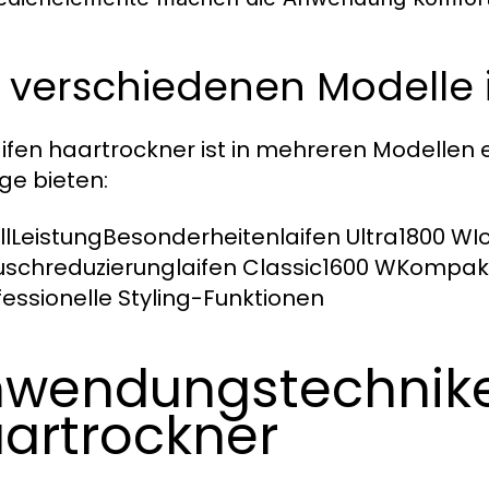
 verschiedenen Modelle 
aifen haartrockner ist in mehreren Modellen er
ge bieten:
lLeistungBesonderheitenlaifen Ultra1800 W
schreduzierunglaifen Classic1600 WKompakt 
essionelle Styling-Funktionen
wendungstechniken
artrockner