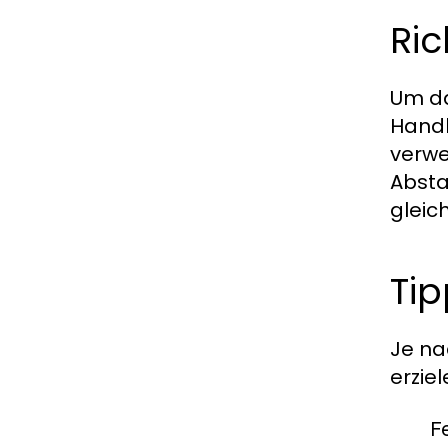
Ric
Um da
Handh
verwe
Absta
gleic
Tip
Je na
erziel
F