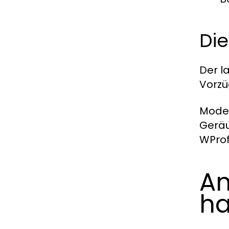
Die
Der l
Vorzü
Model
Geräu
WProf
An
ha